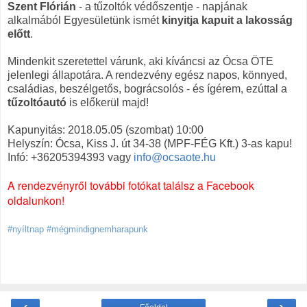
Szent Flórián
- a tűzoltók védőszentje - napjának
alkalmából Egyesületünk ismét
kinyitja kapuit a lakosság
előtt
.
Mindenkit szeretettel várunk, aki kíváncsi az Ócsa ÖTE
jelenlegi állapotára. A rendezvény egész napos, könnyed,
családias, beszélgetős, bográcsolós - és ígérem, ezúttal a
tűzoltóautó
is előkerül majd!
Kapunyitás: 2018.05.05 (szombat) 10:00
Helyszín: Ócsa, Kiss J. út 34-38 (MPF-FÉG Kft.) 3-as kapu!
Infó: +36205394393 vagy
info@ocsaote.hu
A rendezvényről további fotókat találsz a Facebook
oldalunkon!
#nyíltnap #mégmindignemharapunk
‹
›