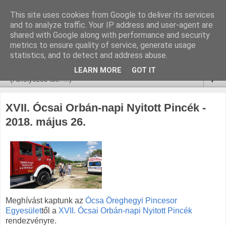
This site uses cookies from Google to deliver its services
and to analyze traffic. Your IP address and user-agent are
shared with Google along with performance and security
metrics to ensure quality of service, generate usage
statistics, and to detect and address abuse.
LEARN MORE
GOT IT
▼
XVII. Ócsai Orbán-napi Nyitott Pincék -
2018. május 26.
Meghívást kaptunk az
Ócsa Öreghegyi Pincesor
Egyesület
től a
XVII. Ócsai Orbán-napi Nyitott Pincék
rendezvényre.