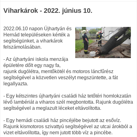
Viharkárok - 2022. június 10.
2022.06.10 napon Újhartyán és
Hernád településeken kérték a
segítségünket, a viharkárok
felszámolásában.
- Az újhartyáni iskola menzája
épületére dőlt egy nagy fa,
rajunk dugólétra, mentőkötél és motoros láncfűrész
segítségével a közvetlen veszélyt megszüntette, a fát
legallyazta.
- Egy kétszintes újhartyáni családi ház tetőtéri homlokzatán
lévő lambériát a viharos szél megbontotta. Rajunk dugólétra
segítségével a meglazult léceket eltávolította.
- Egy hernádi családi ház pincéjébe bejutott az esővíz.
Rajunk kismotoros szivattyú segítségével az utcai árokból a
vizet eltávolította, így nem jutott több víz a pincébe.