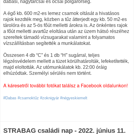
dabasi, nagytarcsai és ócsai polgárőrség.
A égő kb. 600 m2-es lemez csarnok oltását a hivatásos
rajok kezdték meg, közben a tűz átterjedt egy kb. 50 m2-es
tárolóra és az 5-ös főút melletti árokra is. Az önkéntes rajok
a főút melletti avartűz eloltása után az üzem hátsó részéhez
szereltek támadó vízsugarakat valamint a folyamatos
vízszállításban segítették a munkálatokat.
Összesen 4 db “C” és 1 db “H” sugárral, teljes
légzésvédelem mellett a tüzet körülhatárolták, lefeketítették,
majd eloltották. Az utómunkálatok kb. 22:00 óráig
elhúzódtak. Személyi sérülés nem történt.
A káresetről további fotókat találsz a Facebook oldalunkon!
#Dabas #csarnoktűz #zoknigyár #négyeskiemelt
STRABAG családi nap - 2022. június 11.