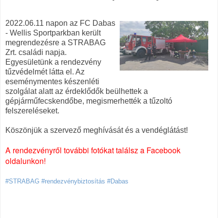
2022.06.11 napon az FC Dabas
- Wellis Sportparkban került
megrendezésre a STRABAG
Zrt. családi napja.
Egyesületünk a rendezvény
tűzvédelmét látta el. Az
eseménymentes készenléti
szolgálat alatt az érdeklődők beülhettek a
gépjárműfecskendőbe, megismerhették a tűzoltó
felszereléseket.
Köszönjük a szervező meghívását és a vendéglátást!
A rendezvényről további fotókat találsz a Facebook
oldalunkon!
#STRABAG #rendezvénybiztosítás #Dabas