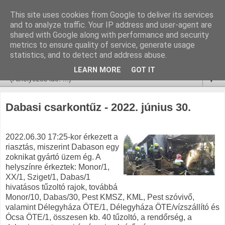
This site uses cookies from Google to deliver its services
and to analyze traffic. Your IP address and user-agent are
shared with Google along with performance and security
metrics to ensure quality of service, generate usage
statistics, and to detect and address abuse.
LEARN MORE
GOT IT
▼
Dabasi csarkontűz - 2022. június 30.
2022.06.30 17:25-kor érkezett a
riasztás, miszerint Dabason egy
zoknikat gyártó üzem ég. A
helyszínre érkeztek: Monor/1,
XX/1, Sziget/1, Dabas/1
hivatásos tűzoltó rajok, továbbá
Monor/10, Dabas/30, Pest KMSZ, KML, Pest szóvivő,
valamint Délegyháza ÖTE/1, Délegyháza ÖTE/vízszállító és
Ócsa ÖTE/1, összesen kb. 40 tűzoltó, a rendőrség, a