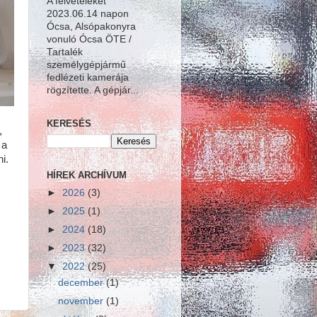
A felvételeket
2023.06.14 napon
Ócsa, Alsópakonyra
vonuló Ócsa ÖTE /
Tartalék
személygépjármű
fedlézeti kamerája
rögzítette. A gépjár...
KERESÉS
,
 a
i.
HÍREK ARCHÍVUM
►
2026
(3)
►
2025
(1)
►
2024
(18)
►
2023
(32)
▼
2022
(25)
december
(1)
november
(1)