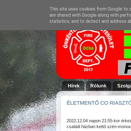
This site uses cookies from Google to de
are shared with Google along with perfo
statistics, and to detect and address a
Hírek
Rólunk
Szolg
ÉLETMENTŐ CO RIASZTÓ, 
2022.12.04 napon 21:55-kor érkeze
családi házban kettő szén-mono