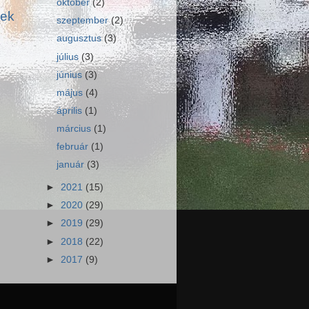
október
(2)
sek
szeptember
(2)
augusztus
(3)
július
(3)
június
(3)
május
(4)
április
(1)
március
(1)
február
(1)
január
(3)
►
2021
(15)
►
2020
(29)
►
2019
(29)
►
2018
(22)
►
2017
(9)