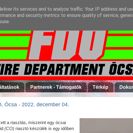
liver its services and to analyze traffic. Your IP address and u
rmance and security metrics to ensure quality of service, gene
buse.
áltatások
Partnerek - Támogatók
Térkép
Doku
Ócsa - 2022. december 04.
tt a riasztás, miszerint egy ócsai
xid
(CO)
riasztó készülék is egy időben