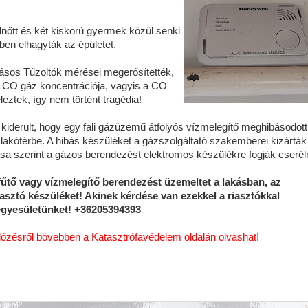
lnőtt és két kiskorú gyermek közül senki
en elhagyták az épületet.
ásos Tűzoltók mérései megerősítették,
CO gáz koncentrációja, vagyis a CO
leztek, így nem történt tragédia!
 kiderült, hogy egy fali gázüzemű átfolyós vízmelegítő meghibásodott
lakótérbe. A hibás készüléket a gázszolgáltató szakemberei kizárták
sa szerint a gázos berendezést elektromos készülékre fogják cseréln
 fűtő vagy vízmelegítő berendezést üzemeltet a lakásban, az
sztó készüléket! Akinek kérdése van ezekkel a riasztókkal
egyesületünket! +36205394393
zésről bövebben a Katasztrófavédelem oldalán olvashat!