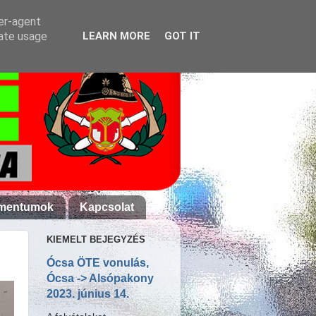
ser-agent
rate usage
LEARN MORE
GOT IT
mentumok
Kapcsolat
KIEMELT BEJEGYZÉS
Ócsa ÖTE vonulás,
Ócsa -> Alsópakony
2023. június 14.