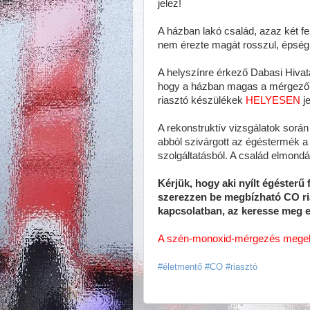
jelez!
A házban lakó család, azaz két fe
nem érezte magát rosszul, épségb
A helyszínre érkező Dabasi Hivat
hogy a házban magas a mérgező 
riasztó készülékek
HELYESEN
je
A rekonstruktív vizsgálatok során
abból szivárgott az égéstermék a 
szolgáltatásból. A család elmondá
Kérjük, hogy aki nyílt égésterű
szerezzen be megbízható CO ria
kapcsolatban, az keresse meg 
A szén-monoxid-mérgezés megelő
#életmentő #CO #riasztó