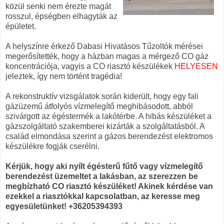
közül senki nem érezte magát
rosszul, épségben elhagyták az
épületet.
A helyszínre érkező Dabasi Hivatásos Tűzoltók mérései
megerősítették, hogy a házban magas a mérgező CO gáz
koncentrációja, vagyis a CO riasztó készülékek
HELYESEN
jeleztek, így nem történt tragédia!
A rekonstruktív vizsgálatok során kiderült, hogy egy fali
gázüzemű átfolyós vízmelegítő meghibásodott, abból
szivárgott az égéstermék a lakótérbe. A hibás készüléket a
gázszolgáltató szakemberei kizárták a szolgáltatásból. A
család elmondása szerint a gázos berendezést elektromos
készülékre fogják cserélni.
Kérjük, hogy aki nyílt égésterű fűtő vagy vízmelegítő
berendezést üzemeltet a lakásban, az szerezzen be
megbízható CO riasztó készüléket! Akinek kérdése van
ezekkel a riasztókkal kapcsolatban, az keresse meg
egyesületünket! +36205394393