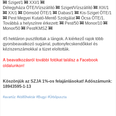
🚒 Sziget/1 🚒 XXI/1 🚒
Délegyháza ÖTE/Vízszállító 🚒 Sziget/Vízszállító 🚒 XIX/1
🚒 XX/1 🚒 Dömsöd ÖTE/1 🚒 Dabas/1 🚒 Kis-Sziget ÖTE/1
🚒 Pest Megyei Kutató-Mentő Szolgálat 🚒 Ócsa ÖTE/1.
Továbbá a helyszínre érkezett: 🚒 Pest/50 🚒 Monor/10 🚒
Monor/50 🚒 Pest/KMSZ 🚒
45 hektáron pusztítottak a lángok. A kiérkező rajok több
gyorsbeavatkozó sugárral, puttonyfecskendőkkel és
kéziszerszámokkal a tüzet eloltották.
A beavatkozásról további fotókat találsz a Facebook
oldalunkon!
Köszönjük az SZJA 1%-os felajánlásokat! Adószámunk:
18943595-1-13
#avartűz #kb80hektár #Bugyi #Ürbőpuszta