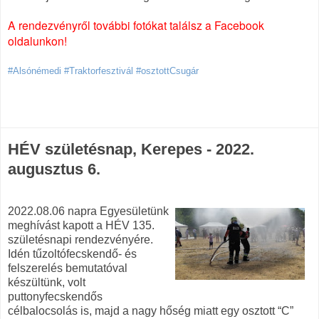
A rendezvényről további fotókat találsz a Facebook
oldalunkon!
#Alsónémedi #Traktorfesztivál #osztottCsugár
HÉV születésnap, Kerepes - 2022.
augusztus 6.
2022.08.06 napra Egyesületünk
meghívást kapott a HÉV 135.
születésnapi rendezvényére.
Idén tűzoltófecskendő- és
felszerelés bemutatóval
készültünk, volt
puttonyfecskendős
célbalocsolás is, majd a nagy hőség miatt egy osztott “C”