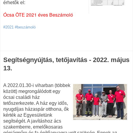
érhetők el:
Ócsa ÖTE 2021 éves Beszámoló
#2021 #beszámoló
Segítségnyújtás, tetőjavítás - 2022. május
13.
A 2022.01.30-i viharban (többek
között) megrongálódott egy
ócsai családi ház
tetőszerkezete. A ház egy idős,
nyugdíjas házaspár otthona, ők
kérték az Egyesületünk
segítségét. A javításhoz ács
szakemberre, emelőkosaras
gépjárműre és fa építőanyagra volt szükség. Ennek az