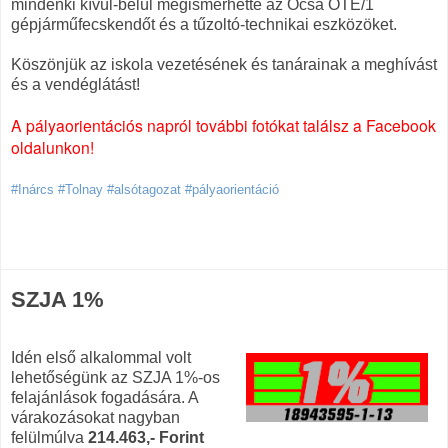
mindenki kívül-belül megismerhette az Ócsa ÖTE/1
gépjárműfecskendőt és a tűzoltó-technikai eszközöket.
Köszönjük az iskola vezetésének és tanárainak a meghívást
és a vendéglátást!
A pályaorientációs napról további fotókat találsz a Facebook
oldalunkon!
#Inárcs #Tolnay #alsótagozat #pályaorientáció
SZJA 1%
Idén első alkalommal volt
lehetőségünk az SZJA 1%-os
felajánlások fogadására. A
várakozásokat nagyban
felülmúlva
214.463,- Forint