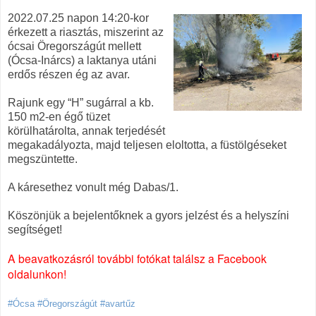
2022.07.25 napon 14:20-kor
érkezett a riasztás, miszerint az
ócsai Öregországút mellett
(Ócsa-Inárcs) a laktanya utáni
erdős részen ég az avar.
Rajunk egy “H” sugárral a kb.
150 m2-en égő tüzet
körülhatárolta, annak terjedését
megakadályozta, majd teljesen eloltotta, a füstölgéseket
megszüntette.
A káresethez vonult még Dabas/1.
Köszönjük a bejelentőknek a gyors jelzést és a helyszíni
segítséget!
A beavatkozásról további fotókat találsz a Facebook
oldalunkon!
#Ócsa #Öregországút #avartűz