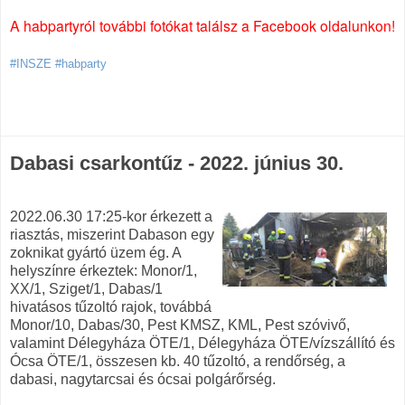
A habpartyról további fotókat találsz a Facebook oldalunkon!
#INSZE #habparty
Dabasi csarkontűz - 2022. június 30.
2022.06.30 17:25-kor érkezett a
riasztás, miszerint Dabason egy
zoknikat gyártó üzem ég. A
helyszínre érkeztek: Monor/1,
XX/1, Sziget/1, Dabas/1
hivatásos tűzoltó rajok, továbbá
Monor/10, Dabas/30, Pest KMSZ, KML, Pest szóvivő,
valamint Délegyháza ÖTE/1, Délegyháza ÖTE/vízszállító és
Ócsa ÖTE/1, összesen kb. 40 tűzoltó, a rendőrség, a
dabasi, nagytarcsai és ócsai polgárőrség.