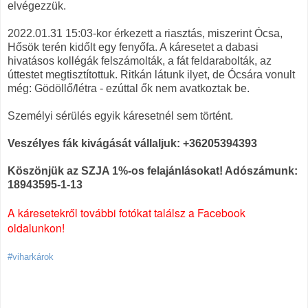
elvégezzük.
2022.01.31 15:03-kor érkezett a riasztás, miszerint Ócsa,
Hősök terén kidőlt egy fenyőfa. A káresetet a dabasi
hivatásos kollégák felszámolták, a fát feldarabolták, az
úttestet megtisztítottuk. Ritkán látunk ilyet, de Ócsára vonult
még: Gödöllő/létra - ezúttal ők nem avatkoztak be.
Személyi sérülés egyik káresetnél sem történt.
Veszélyes fák kivágását vállaljuk: +36205394393
Köszönjük az SZJA 1%-os felajánlásokat! Adószámunk:
18943595-1-13
A káresetekről további fotókat találsz a Facebook
oldalunkon!
#viharkárok