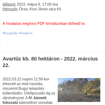
Időpont:
2022. május 6. 17:00 óra
Helyszín:
Ócsa, Kiss János utca 64.
A hivatalos meghívó PDF formátumban tölthető le.
#közgyűlés #meghívó
Avartűz kb. 80 hektáron - 2022. március
22.
2022.03.22 napon 11:50-kor
érkezett az első riasztás,
miszerint Bugyi település
külterületén, Ürbőpusztán ég az
aljnövényzet. A
IV. kiemelt
fokozatú
káresethez vonultak: