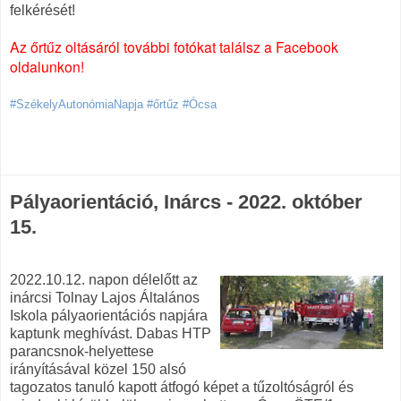
felkérését!
Az őrtűz oltásáról további fotókat találsz a Facebook
oldalunkon!
#SzékelyAutonómiaNapja #őrtűz #Ócsa
Pályaorientáció, Inárcs - 2022. október
15.
2022.10.12. napon délelőtt az
inárcsi Tolnay Lajos Általános
Iskola pályaorientációs napjára
kaptunk meghívást. Dabas HTP
parancsnok-helyettese
irányításával közel 150 alsó
tagozatos tanuló kapott átfogó képet a tűzoltóságról és