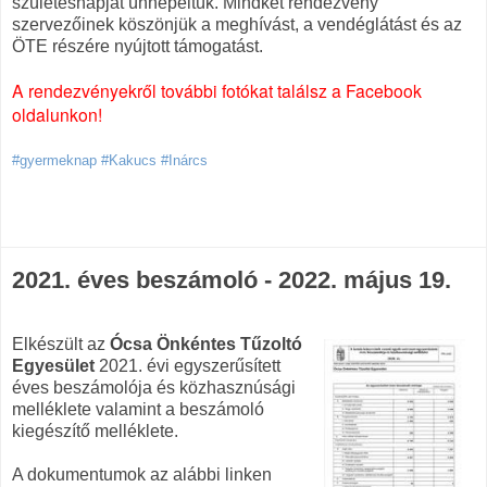
születésnapját ünnepeltük. Mindkét rendezvény
szervezőinek köszönjük a meghívást, a vendéglátást és az
ÖTE részére nyújtott támogatást.
A rendezvényekről további fotókat találsz a Facebook
oldalunkon!
#gyermeknap #Kakucs #Inárcs
2021. éves beszámoló - 2022. május 19.
Elkészült az
Ócsa Önkéntes Tűzoltó
Egyesület
2021. évi egyszerűsített
éves beszámolója és közhasznúsági
melléklete valamint a beszámoló
kiegészítő melléklete.
A dokumentumok az alábbi linken