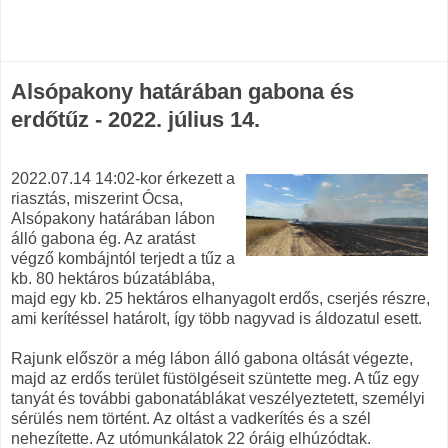
Alsópakony határában gabona és
erdőtűz - 2022. július 14.
2022.07.14 14:02-kor érkezett a
riasztás, miszerint Ócsa,
Alsópakony határában lábon
álló gabona ég. Az aratást
végző kombájntól terjedt a tűz a
kb. 80 hektáros búzatáblába,
majd egy kb. 25 hektáros elhanyagolt erdős, cserjés részre,
ami kerítéssel határolt, így több nagyvad is áldozatul esett.
Rajunk először a még lábon álló gabona oltását végezte,
majd az erdős terület füstölgéseit szüntette meg. A tűz egy
tanyát és további gabonatáblákat veszélyeztetett, személyi
sérülés nem történt. Az oltást a vadkerítés és a szél
nehezítette. Az utómunkálatok 22 óráig elhúzódtak.