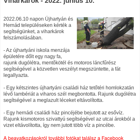
Viharkárok - 2022. június 10.
2022.06.10 napon Újhartyán és
Hernád településeken kérték a
segítségünket, a viharkárok
felszámolásában.
- Az újhartyáni iskola menzája
épületére dőlt egy nagy fa,
rajunk dugólétra, mentőkötél és motoros láncfűrész
segítségével a közvetlen veszélyt megszüntette, a fát
legallyazta.
- Egy kétszintes újhartyáni családi ház tetőtéri homlokzatán
lévő lambériát a viharos szél megbontotta. Rajunk dugólétra
segítségével a meglazult léceket eltávolította.
- Egy hernádi családi ház pincéjébe bejutott az esővíz.
Rajunk kismotoros szivattyú segítségével az utcai árokból a
vizet eltávolította, így nem jutott több víz a pincébe.
A beavatkozásokról további fotókat találsz a Facebook