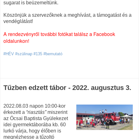
sugarat is beüzemeltünk.
Köszönjük a szervezőknek a meghívást, a támogatást és a
vendéglátást!
A rendezvényről további fotókat találsz a Facebook
oldalunkon!
#HÉV #szülinap #135 #bemutató
Tűzben edzett tábor - 2022. augusztus 3.
2022.08.03 napon 10:00-kor
érkezett a
“riasztás”
miszerint
az Ócsai Baptista Gyülekezet
idei gyermektáborába kb. 60
lurkó várja, hogy élőben is
megnézhesse a tűzoltó