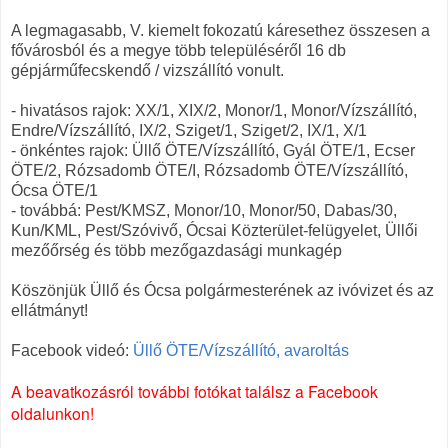
A legmagasabb, V. kiemelt fokozatú káresethez összesen a
fővárosból és a megye több településéről 16 db
gépjárműfecskendő / vizszállító vonult.
- hivatásos rajok: XX/1, XIX/2, Monor/1, Monor/Vízszállító,
Endre/Vízszállító, IX/2, Sziget/1, Sziget/2, IX/1, X/1
- önkéntes rajok: Üllő ÖTE/Vízszállító, Gyál ÖTE/1, Ecser
ÖTE/2, Rózsadomb ÖTE/I, Rózsadomb ÖTE/Vízszállító,
Ócsa ÖTE/1
- továbbá: Pest/KMSZ, Monor/10, Monor/50, Dabas/30,
Kun/KML, Pest/Szóvivő, Ócsai Közterület-felügyelet, Üllői
mezőőrség és több mezőgazdasági munkagép
Köszönjük Üllő és Ócsa polgármesterének az ivóvizet és az
ellátmányt!
Facebook videó:
Üllő ÖTE/Vízszállító, avaroltás
A beavatkozásról további fotókat találsz a Facebook
oldalunkon!