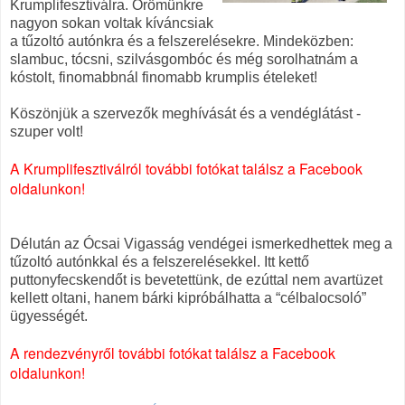
Krumplifesztiválra. Örömünkre
nagyon sokan voltak kíváncsiak
a tűzoltó autónkra és a felszerelésekre. Mindeközben:
slambuc, tócsni, szilvásgombóc és még sorolhatnám a
kóstolt, finomabbnál finomabb krumplis ételeket!
Köszönjük a szervezők meghívását és a vendéglátást -
szuper volt!
A Krumplifesztiválról további fotókat találsz a Facebook
oldalunkon!
Délután az Ócsai Vigasság vendégei ismerkedhettek meg a
tűzoltó autónkkal és a felszerelésekkel. Itt kettő
puttonyfecskendőt is bevetettünk, de ezúttal nem avartüzet
kellett oltani, hanem bárki kipróbálhatta a “célbalocsoló”
ügyességét.
A rendezvényről további fotókat találsz a Facebook
oldalunkon!