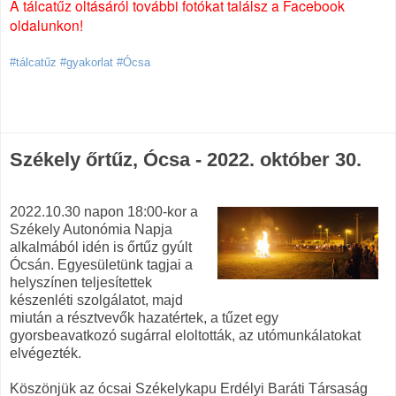
A tálcatűz oltásáról további fotókat találsz a Facebook
oldalunkon!
#tálcatűz #gyakorlat #Ócsa
Székely őrtűz, Ócsa - 2022. október 30.
2022.10.30 napon 18:00-kor a
Székely Autonómia Napja
alkalmából idén is őrtűz gyúlt
Ócsán. Egyesületünk tagjai a
helyszínen teljesítettek
készenléti szolgálatot, majd
miután a résztvevők hazatértek, a tűzet egy
gyorsbeavatkozó sugárral eloltották, az utómunkálatokat
elvégezték.
Köszönjük az ócsai Székelykapu Erdélyi Baráti Társaság