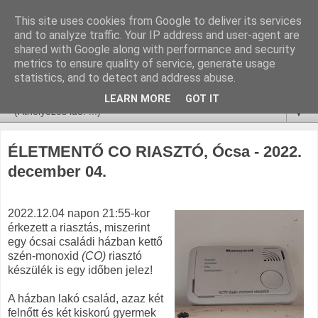
This site uses cookies from Google to deliver its services
and to analyze traffic. Your IP address and user-agent are
shared with Google along with performance and security
metrics to ensure quality of service, generate usage
statistics, and to detect and address abuse.
LEARN MORE
GOT IT
▼
ÉLETMENTŐ CO RIASZTÓ, Ócsa - 2022.
december 04.
2022.12.04 napon 21:55-kor
érkezett a riasztás, miszerint
egy ócsai családi házban kettő
szén-monoxid
(CO)
riasztó
készülék is egy időben jelez!
A házban lakó család, azaz két
felnőtt és két kiskorú gyermek