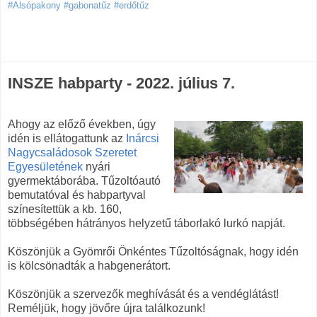
#Alsópakony #gabonatűz #erdőtűz
INSZE habparty - 2022. július 7.
Ahogy az előző években, úgy
idén is ellátogattunk az
Inárcsi
Nagycsaládosok Szeretet
Egyesületének
nyári
gyermektáborába. Tűzoltóautó
bemutatóval és habpartyval
színesítettük a kb. 160,
többségében hátrányos helyzetű táborlakó lurkó napját.
Köszönjük a Gyömrői Önkéntes Tűzoltóságnak, hogy idén
is kölcsönadták a habgenerátort.
Köszönjük a szervezők meghívását és a vendéglátást!
Reméljük, hogy jövőre újra találkozunk!