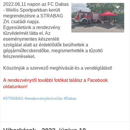
2022.06.11 napon az FC Dabas
- Wellis Sportparkban került
megrendezésre a STRABAG
Zrt. családi napja.
Egyesületünk a rendezvény
tűzvédelmét látta el. Az
eseménymentes készenléti
szolgálat alatt az érdeklődők beülhettek a
gépjárműfecskendőbe, megismerhették a tűzoltó
felszereléseket.
Köszönjük a szervező meghívását és a vendéglátást!
A rendezvényről további fotókat találsz a Facebook
oldalunkon!
#STRABAG #rendezvénybiztosítás #Dabas