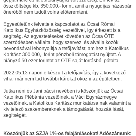
összköltsége kb. 350.000,- forint, amit a nyugdíjas házaspár
önerőből nem tudott volna előteremteni.
Egyesületünk felvette a kapcsolatot az Ócsai Római
Katolikus Egyházközösség vezetőivel, így érkezett is a
segítség. Az egyeztetéseket követően az Ócsa ÖTE
szerződésben vállalta, hogy szervezi és alvállalkozók
bevonásával lebonyolítja a tetőjavítást, amihez a Katolikus
Karitász 300.000,- forint pénzbeli támogatást nyújtott. A
hiányzó 50 ezer forintot az ÖTE saját forrásból pótolta.
2022.05.13 napon elkészült a tetőjavítás, így a következő
vihar már nem tud további károkat okozni az épületben.
Jutka néni és Jani bácsi nevében is köszönjük az Ócsai
Katolikus Plébánia vezetőinek, a Váci Egyházmegye
vezetőinek, a Katolikus Karitász munkatársainak valamint a
kivitelező szakembereknek a támogatását, hozzáállását,
segítségét.
Köszönjük az SZJA 1%-os felajánlásokat! Adószámunk: