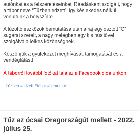
autónkat és a felszereléseinket. Ráadásként szolgált, hogy
a tábor neve “Tűzben edzett”, így késlekedés nélkül
vonultunk a helyszínre.
A tűzoltó eszközök bemutatása után a raj egy osztott “C”
sugarat szerelt, a nagy melegben egy kis hűsítővel
szolgálva a lelkes közönségnek.
Köszönjük a gyülekezet meghívását, támogatását és a
vendéglátást!
A táborról további fotókat találsz a Facebook oldalunkon!
#Tűzben #edzett #tábor #bemutató
Tűz az ócsai Öregországút mellett - 2022.
július 25.