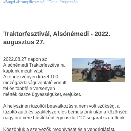
#Bugyi #Krumplifesztivál #Ócsai #Vigasság
Traktorfesztivál, Alsónémedi - 2022.
augusztus 27.
2022.08.27 napon az
Alsónémedi Traktorfesztiválra
kaptunk meghívást.
A rendezvényen közel 100
mezőgazdasági vontató vonult
fel és többféle versenyen
mérték össze ügyességüket, erejüket.
A helyszínen tűzoltói beavatkozásra nem volt szükség, a
tűzoltó autó és szakfelszerelés bemutatónk után a közönség
nagy örömére hűsítőként egy osztott “C” sugarat szereltünk.
Köszönjük a szervezők meghívását és a vendéglátást.