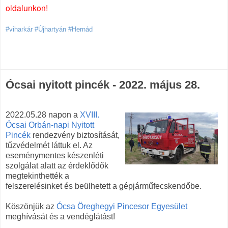
oldalunkon!
#viharkár #Újhartyán #Hernád
Ócsai nyitott pincék - 2022. május 28.
2022.05.28 napon a
XVIII.
Ócsai Orbán-napi Nyitott
Pincék
rendezvény biztosítását,
tűzvédelmét láttuk el. Az
eseménymentes készenléti
szolgálat alatt az érdeklődők
megtekinthették a
felszerelésinket és beülhetett a gépjárműfecskendőbe.
Köszönjük az
Ócsa Öreghegyi Pincesor Egyesület
meghívását és a vendéglátást!