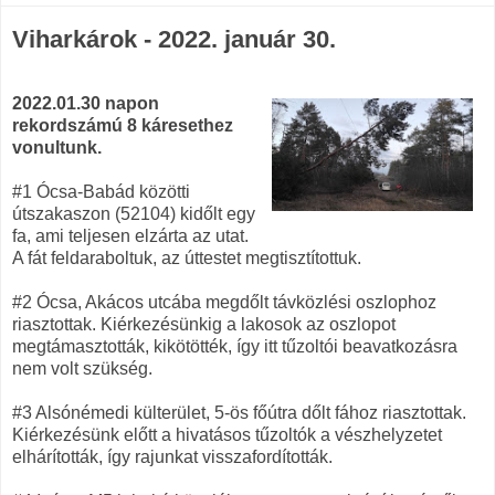
Viharkárok - 2022. január 30.
2022.01.30 napon
rekordszámú 8 káresethez
vonultunk.
#1 Ócsa-Babád közötti
útszakaszon (52104) kidőlt egy
fa, ami teljesen elzárta az utat.
A fát feldaraboltuk, az úttestet megtisztítottuk.
#2 Ócsa, Akácos utcába megdőlt távközlési oszlophoz
riasztottak. Kiérkezésünkig a lakosok az oszlopot
megtámasztották, kikötötték, így itt tűzoltói beavatkozásra
nem volt szükség.
#3 Alsónémedi külterület, 5-ös főútra dőlt fához riasztottak.
Kiérkezésünk előtt a hivatásos tűzoltók a vészhelyzetet
elhárították, így rajunkat visszafordították.