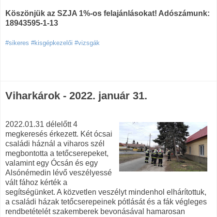
Köszönjük az SZJA 1%-os felajánlásokat! Adószámunk:
18943595-1-13
#sikeres #kisgépkezelői #vizsgák
Viharkárok - 2022. január 31.
2022.01.31 délelőtt 4
megkeresés érkezett. Két ócsai
családi háznál a viharos szél
megbontotta a tetőcserepeket,
valamint egy Ócsán és egy
Alsónémedin lévő veszélyessé
vált fához kérték a
segítségünket. A közvetlen veszélyt mindenhol elhárítottuk,
a családi házak tetőcserepeinek pótlását és a fák végleges
rendbetételét szakemberek bevonásával hamarosan