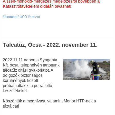
A szén-monoxid-mérgezés megelőzésről bövebben a
Katasztrófavédelem oldalán olvashat!
#életmentő #CO #riasztó
Tálcatűz, Ócsa - 2022. november 11.
2022.11.11 napon a Syngenta
Kft. ócsai telephelyén tartottunk
tálcatűz oltási gyakorlatot. A
dolgozók biztonságos
körülmények között
próbálhatták ki a porral oltó
készülékeket.
Köszönjük a meghívást, valamint Monor HTP-nek a
tűztálcát!