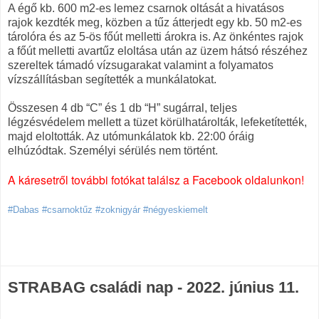
A égő kb. 600 m2-es lemez csarnok oltását a hivatásos
rajok kezdték meg, közben a tűz átterjedt egy kb. 50 m2-es
tárolóra és az 5-ös főút melletti árokra is. Az önkéntes rajok
a főút melletti avartűz eloltása után az üzem hátsó részéhez
szereltek támadó vízsugarakat valamint a folyamatos
vízszállításban segítették a munkálatokat.
Összesen 4 db “C” és 1 db “H” sugárral, teljes
légzésvédelem mellett a tüzet körülhatárolták, lefeketítették,
majd eloltották. Az utómunkálatok kb. 22:00 óráig
elhúzódtak. Személyi sérülés nem történt.
A káresetről további fotókat találsz a Facebook oldalunkon!
#Dabas #csarnoktűz #zoknigyár #négyeskiemelt
STRABAG családi nap - 2022. június 11.