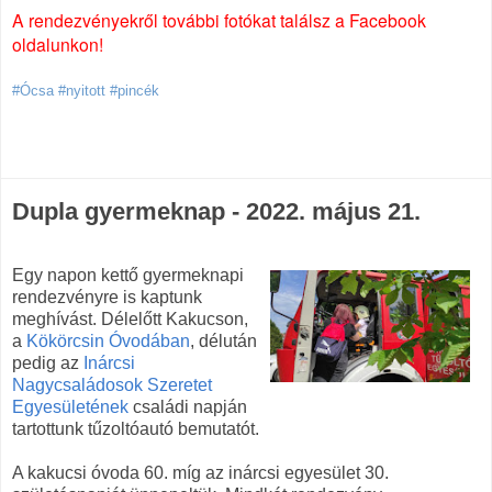
A rendezvényekről további fotókat találsz a Facebook
oldalunkon!
#Ócsa #nyitott #pincék
Dupla gyermeknap - 2022. május 21.
Egy napon kettő gyermeknapi
rendezvényre is kaptunk
meghívást. Délelőtt Kakucson,
a
Kökörcsin Óvodában
, délután
pedig az
Inárcsi
Nagycsaládosok Szeretet
Egyesületének
családi napján
tartottunk tűzoltóautó bemutatót.
A kakucsi óvoda 60. míg az inárcsi egyesület 30.