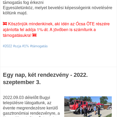
támogatás fog érkezni
Egyesületünköz, melyet bevetési képességeink növelésére
költünk majd.
🚒 Köszönjük mindenkinek, aki idén az Ócsa ÖTE részére
ajánlotta fel adója 1%-át. A jövőben is számítunk a
támogatásukra! 🚒
#2022 #szja #1% #támogatás
Egy nap, két rendezvény - 2022.
szeptember 3.
2022.09.03 délelőtt Bugyi
településre látogattunk, az
évente megrendezésre kerülő
gasztronómiai rendezvényre, a