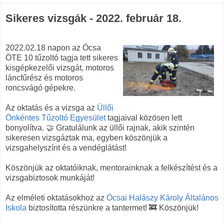
Sikeres vizsgák - 2022. február 18.
2022.02.18 napon az Ócsa
ÖTE 10 tűzoltó tagja tett sikeres
kisgépkezelői vizsgát, motoros
láncfűrész és motoros
roncsvágó gépekre.
Az oktatás és a vizsga az
Üllői
Önkéntes Tűzoltó Egyesület
tagjaival közösen lett
bonyolítva. 🤝 Gratulálunk az üllői rajnak, akik szintén
sikeresen vizsgáztak ma, egyben köszönjük a
vizsgahelyszínt és a vendéglátást!
Köszönjük az oktatóiknak, mentorainknak a felkészítést és a
vizsgabiztosok munkáját!
Az elméleti oktatásokhoz az
Ócsai Halászy Károly Általános
Iskola
biztosította részünkre a tantermet! 🚒 Köszönjük!