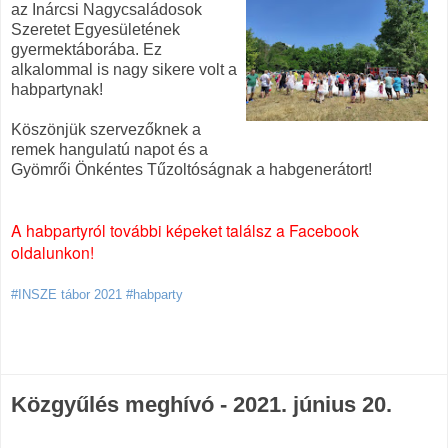
az Inárcsi Nagycsaládosok
Szeretet Egyesületének
gyermektáborába. Ez
alkalommal is nagy sikere volt a
habpartynak!
Köszönjük szervezőknek a
remek hangulatú napot és a
Gyömrői Önkéntes Tűzoltóságnak a habgenerátort!
A habpartyról további képeket találsz a Facebook
oldalunkon!
#INSZE tábor 2021 #habparty
Közgyűlés meghívó - 2021. június 20.