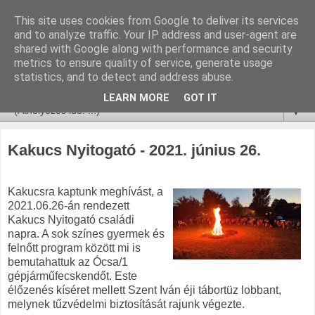
This site uses cookies from Google to deliver its services
and to analyze traffic. Your IP address and user-agent are
shared with Google along with performance and security
metrics to ensure quality of service, generate usage
statistics, and to detect and address abuse.
LEARN MORE
GOT IT
▼
Kakucs Nyitogató - 2021. június 26.
Kakucsra kaptunk meghívást, a
2021.06.26-án rendezett
Kakucs Nyitogató családi
napra. A sok színes gyermek és
felnőtt program között mi is
bemutahattuk az Ócsa/1
gépjárműfecskendőt. Este
élőzenés kíséret mellett Szent Iván éji tábortüz lobbant,
melynek tűzvédelmi biztosítását rajunk végezte.