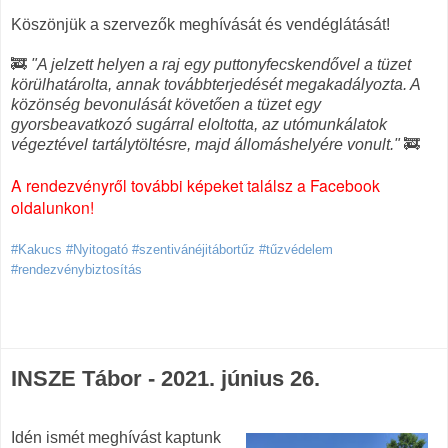
Köszönjük a szervezők meghívását és vendéglátását!
🚒
"A jelzett helyen a raj egy puttonyfecskendővel a tüzet
körülhatárolta, annak továbbterjedését megakadályozta. A
közönség bevonulását követően a tüzet egy
gyorsbeavatkozó sugárral eloltotta, az utómunkálatok
végeztével tartálytöltésre, majd állomáshelyére vonult."
🚒
A rendezvényről további képeket találsz a Facebook
oldalunkon!
#Kakucs #Nyitogató #szentivánéjitábortűz #tűzvédelem
#rendezvénybiztosítás
INSZE Tábor - 2021. június 26.
Idén ismét meghívást kaptunk