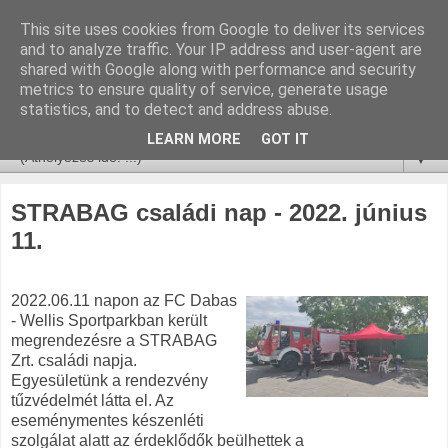
This site uses cookies from Google to deliver its services
and to analyze traffic. Your IP address and user-agent are
shared with Google along with performance and security
metrics to ensure quality of service, generate usage
statistics, and to detect and address abuse.
LEARN MORE
GOT IT
▼
STRABAG családi nap - 2022. június
11.
2022.06.11 napon az FC Dabas
- Wellis Sportparkban került
megrendezésre a STRABAG
Zrt. családi napja.
Egyesületünk a rendezvény
tűzvédelmét látta el. Az
eseménymentes készenléti
szolgálat alatt az érdeklődők beülhettek a