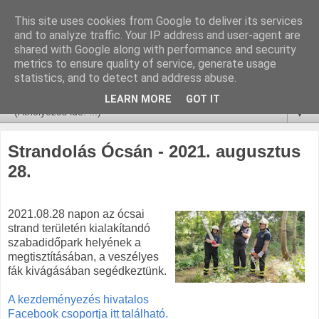
This site uses cookies from Google to deliver its services
and to analyze traffic. Your IP address and user-agent are
shared with Google along with performance and security
metrics to ensure quality of service, generate usage
statistics, and to detect and address abuse.
LEARN MORE
GOT IT
▼
Strandolás Ócsán - 2021. augusztus
28.
2021.08.28 napon az ócsai
strand területén kialakítandó
szabadidőpark helyének a
megtisztításában, a veszélyes
fák kivágásában segédkeztünk.
A kezdeményezés hivatalos
Facebook csoportja itt található.