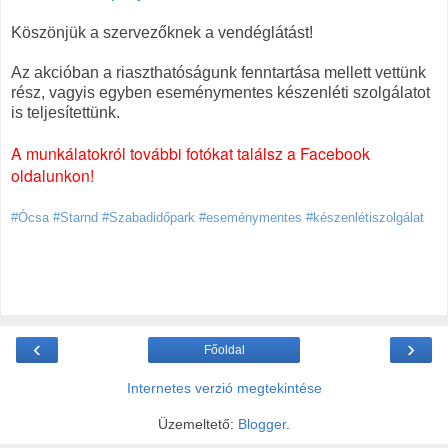
Köszönjük a szervezőknek a vendéglátást!
Az akcióban a riaszthatóságunk fenntartása mellett vettünk
rész, vagyis egyben eseménymentes készenléti szolgálatot
is teljesítettünk.
A munkálatokról további fotókat találsz a Facebook
oldalunkon!
#Ócsa #Starnd #Szabadidőpark #eseménymentes #készenlétiszolgálat
‹
›
Főoldal
Internetes verzió megtekintése
Üzemeltető:
Blogger
.