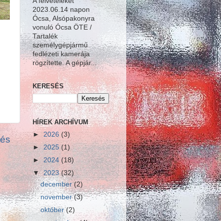
A felvételeket
2023.06.14 napon
Ócsa, Alsópakonyra
vonuló Ócsa ÖTE /
Tartalék
személygépjármű
fedlézeti kamerája
rögzítette. A gépjár...
KERESÉS
HÍREK ARCHÍVUM
►
2026
(3)
zés
►
2025
(1)
►
2024
(18)
▼
2023
(32)
december
(2)
november
(3)
október
(2)