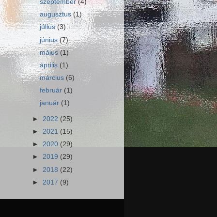
szeptember
(4)
augusztus
(1)
július
(3)
június
(7)
május
(1)
április
(1)
március
(6)
február
(1)
január
(1)
►
2022
(25)
►
2021
(15)
►
2020
(29)
►
2019
(29)
►
2018
(22)
►
2017
(9)