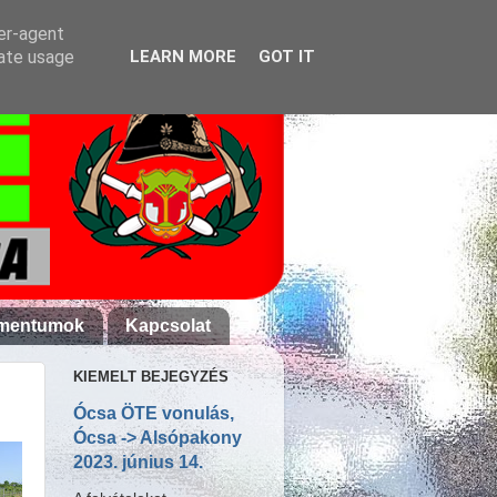
ser-agent
rate usage
LEARN MORE
GOT IT
mentumok
Kapcsolat
KIEMELT BEJEGYZÉS
Ócsa ÖTE vonulás,
Ócsa -> Alsópakony
2023. június 14.