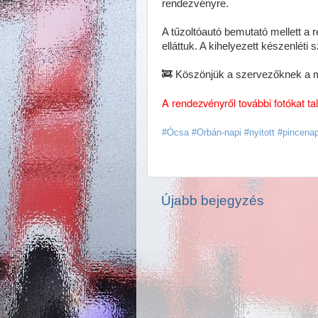
rendezvényre.
A tűzoltóautó bemutató mellett a 
elláttuk. A kihelyezett készenléti
🚒 Köszönjük a szervezőknek a m
A rendezvényről további fotókat ta
#Ócsa #Orbán-napi #nyitott #pincena
Újabb bejegyzés