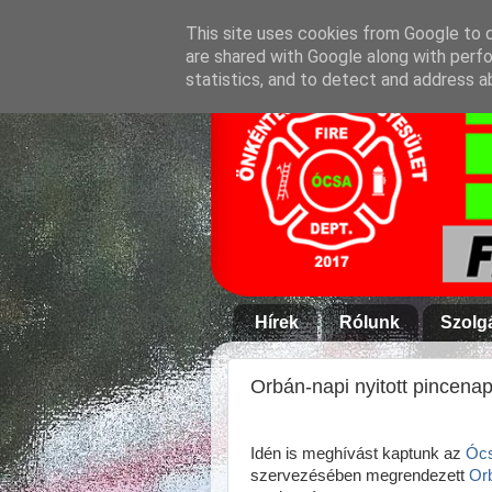
This site uses cookies from Google to de
are shared with Google along with perfo
statistics, and to detect and address a
Hírek
Rólunk
Szolg
Orbán-napi nyitott pincena
Idén is meghívást kaptunk az
Ócs
szervezésében megrendezett
Orb