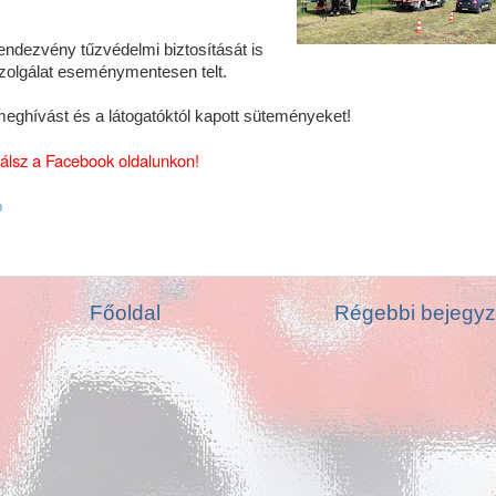
rendezvény tűzvédelmi biztosítását is
 szolgálat eseménymentesen telt.
eghívást és a látogatóktól kapott süteményeket!
lálsz a Facebook oldalunkon!
p
Főoldal
Régebbi bejegy