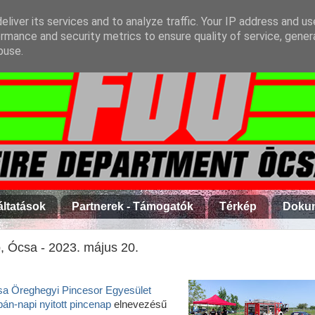
liver its services and to analyze traffic. Your IP address and u
rmance and security metrics to ensure quality of service, gene
buse.
áltatások
Partnerek - Támogatók
Térkép
Doku
p, Ócsa - 2023. május 20.
a Öreghegyi Pincesor Egyesület
án-napi nyitott pincenap
elnevezésű