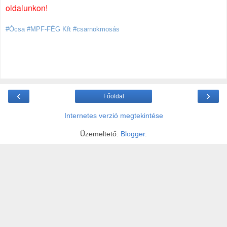
oldalunkon!
#Ócsa #MPF-FÉG Kft #csarnokmosás
‹
›
Főoldal
Internetes verzió megtekintése
Üzemeltető:
Blogger
.