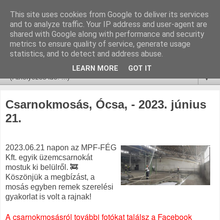
This site uses cookies from Google to deliver its services
and to analyze traffic. Your IP address and user-agent are
shared with Google along with performance and security
metrics to ensure quality of service, generate usage
statistics, and to detect and address abuse.
LEARN MORE
GOT IT
▼
Csarnokmosás, Ócsa, - 2023. június
21.
2023.06.21 napon az MPF-FÉG
Kft. egyik üzemcsarnokát
mostuk ki belülről. 🚒
Köszönjük a megbízást, a
mosás egyben remek szerelési
gyakorlat is volt a rajnak!
A csarnokmosásról további fotókat találsz a Facebook