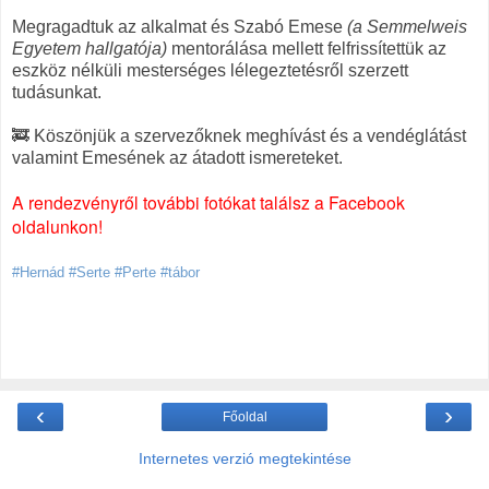
Megragadtuk az alkalmat és Szabó Emese
(a Semmelweis
Egyetem hallgatója)
mentorálása mellett felfrissítettük az
eszköz nélküli mesterséges lélegeztetésről szerzett
tudásunkat.
🚒 Köszönjük a szervezőknek meghívást és a vendéglátást
valamint Emesének az átadott ismereteket.
A rendezvényről további fotókat találsz a Facebook
oldalunkon!
#Hernád #Serte #Perte #tábor
‹
›
Főoldal
Internetes verzió megtekintése