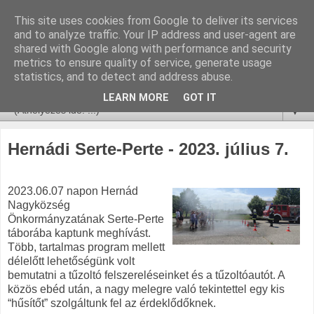
This site uses cookies from Google to deliver its services
and to analyze traffic. Your IP address and user-agent are
shared with Google along with performance and security
metrics to ensure quality of service, generate usage
statistics, and to detect and address abuse.
LEARN MORE
GOT IT
▼
Hernádi Serte-Perte - 2023. július 7.
2023.06.07 napon Hernád
Nagyközség
Önkormányzatának Serte-Perte
táborába kaptunk meghívást.
Több, tartalmas program mellett
délelőtt lehetőségünk volt
bemutatni a tűzoltó felszereléseinket és a tűzoltóautót. A
közös ebéd után, a nagy melegre való tekintettel egy kis
“hűsítőt” szolgáltunk fel az érdeklődőknek.